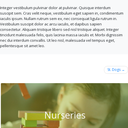
Integer vestibulum pulvinar dolor at pulvinar. Quisque interdum
suscipit sem. Cras velit neque, vestibulum eget sapien in, condimentum
iaculis ipsum. Nullam rutrum sem ex, nec consequat ligula rutrum in.
Vestibulum suscipit dolor ac arcu iaculis, et dapibus sapien
consectetur. Aliquam tristique libero sed nisl tristique aliquet. Integer
tincidunt malesuada felis, quis lacinia massa iaculis et. Morbi dignissim
nec dui interdum convallis. Ut leo nisl, malesuada vel tempus eget,
pellentesque sit amet leo.
Post
St. Dogs
navigation
Nurseries