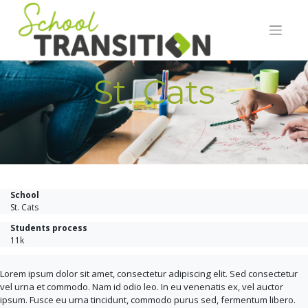
Skip
to
content
St. Cats
School
St. Cats
Students process
11k
Lorem ipsum dolor sit amet, consectetur adipiscing elit. Sed consectetur
vel urna et commodo. Nam id odio leo. In eu venenatis ex, vel auctor
ipsum. Fusce eu urna tincidunt, commodo purus sed, fermentum libero.