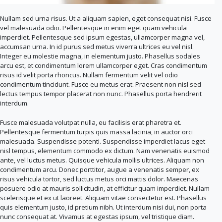
Nullam sed urna risus. Ut a aliquam sapien, eget consequat nisi. Fusce
vel malesuada odio. Pellentesque in enim eget quam vehicula
imperdiet. Pellentesque sed ipsum egestas, ullamcorper magna vel,
accumsan urna. In id purus sed metus viverra ultrices eu vel nisl.
Integer eu molestie magna, in elementum justo. Phasellus sodales
arcu est, et condimentum lorem ullamcorper eget. Cras condimentum
risus id velit porta rhoncus. Nullam fermentum velit vel odio
condimentum tincidunt. Fusce eu metus erat. Praesent non nisl sed
lectus tempus tempor placerat non nunc. Phasellus porta hendrerit
interdum.
Fusce malesuada volutpat nulla, eu facilisis erat pharetra et.
Pellentesque fermentum turpis quis massa lacinia, in auctor orci
malesuada. Suspendisse potenti. Suspendisse imperdiet lacus eget
nisl tempus, elementum commodo ex dictum. Nam venenatis euismod
ante, vel luctus metus. Quisque vehicula mollis ultrices. Aliquam non
condimentum arcu. Donec porttitor, augue a venenatis semper, ex
risus vehicula tortor, sed luctus metus orci mattis dolor. Maecenas
posuere odio at mauris sollicitudin, at efficitur quam imperdiet. Nullam
scelerisque et ex ut laoreet. Aliquam vitae consectetur est. Phasellus
quis elementum justo, id pretium nibh. Ut interdum nisi dui, non porta
nunc consequat at. Vivamus at egestas ipsum, vel tristique diam.